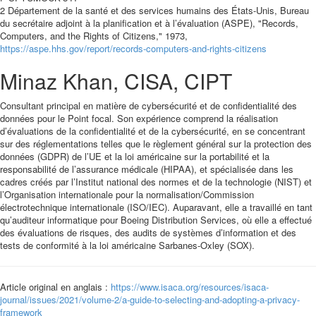
2 Département de la santé et des services humains des États-Unis, Bureau
du secrétaire adjoint à la planification et à l’évaluation (ASPE), "Records,
Computers, and the Rights of Citizens," 1973,
https://aspe.hhs.gov/report/records-computers-and-rights-citizens
Minaz Khan, CISA, CIPT
Consultant principal en matière de cybersécurité et de confidentialité des
données pour le Point focal. Son expérience comprend la réalisation
d’évaluations de la confidentialité et de la cybersécurité, en se concentrant
sur des réglementations telles que le règlement général sur la protection des
données (GDPR) de l’UE et la loi américaine sur la portabilité et la
responsabilité de l’assurance médicale (HIPAA), et spécialisée dans les
cadres créés par l’Institut national des normes et de la technologie (NIST) et
l’Organisation internationale pour la normalisation/Commission
électrotechnique internationale (ISO/IEC). Auparavant, elle a travaillé en tant
qu’auditeur informatique pour Boeing Distribution Services, où elle a effectué
des évaluations de risques, des audits de systèmes d’information et des
tests de conformité à la loi américaine Sarbanes-Oxley (SOX).
Article original en anglais :
https://www.isaca.org/resources/isaca-
journal/issues/2021/volume-2/a-guide-to-selecting-and-adopting-a-privacy-
framework