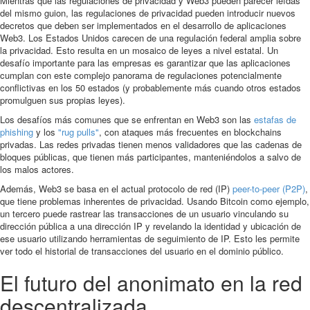
Mientras que las regulaciones de privacidad y Web3 pueden parecer leídas
del mismo guion, las regulaciones de privacidad pueden introducir nuevos
decretos que deben ser implementados en el desarrollo de aplicaciones
Web3. Los Estados Unidos carecen de una regulación federal amplia sobre
la privacidad. Esto resulta en un mosaico de leyes a nivel estatal. Un
desafío importante para las empresas es garantizar que las aplicaciones
cumplan con este complejo panorama de regulaciones potencialmente
conflictivas en los 50 estados (y probablemente más cuando otros estados
promulguen sus propias leyes).
Los desafíos más comunes que se enfrentan en Web3 son las
estafas de
phishing
y los
"rug pulls"
, con ataques más frecuentes en blockchains
privadas. Las redes privadas tienen menos validadores que las cadenas de
bloques públicas, que tienen más participantes, manteniéndolos a salvo de
los malos actores.
Además, Web3 se basa en el actual protocolo de red (IP)
peer-to-peer (P2P)
,
que tiene problemas inherentes de privacidad. Usando Bitcoin como ejemplo,
un tercero puede rastrear las transacciones de un usuario vinculando su
dirección pública a una dirección IP y revelando la identidad y ubicación de
ese usuario utilizando herramientas de seguimiento de IP. Esto les permite
ver todo el historial de transacciones del usuario en el dominio público.
El futuro del anonimato en la red
descentralizada