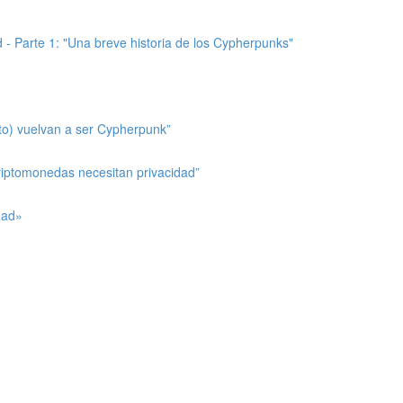
d - Parte 1: "Una breve historia de los Cypherpunks"
to) vuelvan a ser Cypherpunk”
criptomonedas necesitan privacidad”
dad»